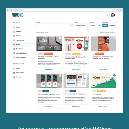
Каждому руководителю WealthWave,