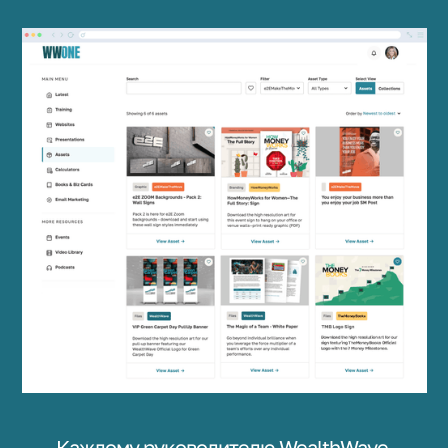
Каждому руководителю WealthWave,